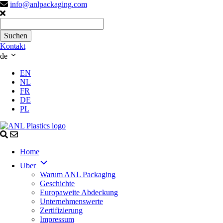
info@anlpackaging.com
Kontakt
de
EN
NL
FR
DE
PL
Home
Uber
Warum ANL Packaging
Geschichte
Europaweite Abdeckung
Unternehmenswerte
Zertifizierung
Impressum