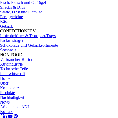
Fisch, Fleisch und Geflügel
Snacks & Dips
Salate, Obst und Gemüse
Fertiggerichte
Käse
Gebäck
CONFECTIONERY
Linienbehälter & Transport-Trays
Packunstrager
Schokolade und Gebäcksortimente
Seasonals
NON FOOD
Verbraucher-Blister
Autoindustrie
Technische Teile
Landwirtschaft
Home
Uber
Kompetenz
Produkte
Nachhaltigkeit
News
Arbeiten bei ANL
Kontakt